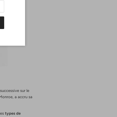
 successive sur le
 Monroe, a accru sa
les
types de