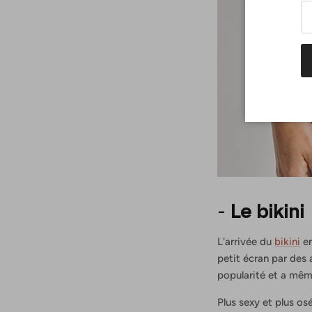
-
Le bikini
L'arrivée du
bikini
en
petit écran par des 
popularité et a mêm
Plus sexy et plus osé