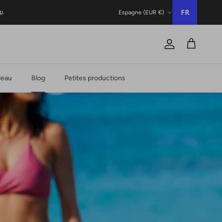
Pays/Région
FR
p
.
Espagne (EUR €)
Compte
Chariot
deau
Blog
Petites productions