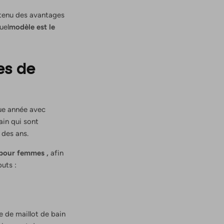
ontenu des avantages
uel
modèle
est le
es de
ue année avec
ain qui sont
 des ans.
n pour femmes
,
afin
uts :
 de maillot de bain