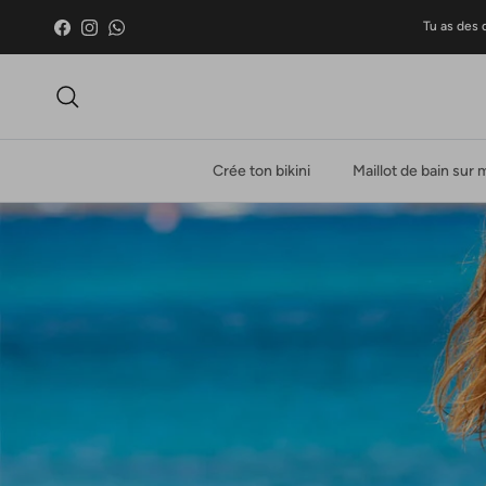
Skip to content
Tu as des 
Facebook
Instagram
WhatsApp
Recherche
Crée ton bikini
Maillot de bain sur