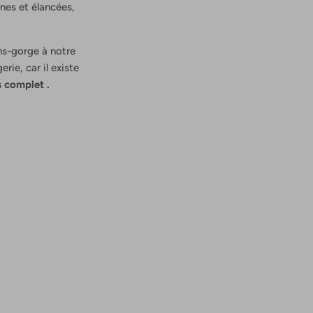
ines et élancées,
ns-gorge à notre
erie, car il existe
s complet
.