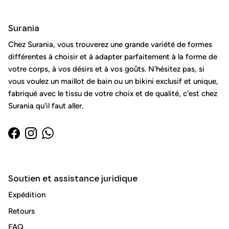
Surania
Chez Surania, vous trouverez une grande variété de formes
différentes à choisir et à adapter parfaitement à la forme de
votre corps, à vos désirs et à vos goûts. N'hésitez pas, si
vous voulez un maillot de bain ou un bikini exclusif et unique,
fabriqué avec le tissu de votre choix et de qualité, c'est chez
Surania qu'il faut aller.
Facebook
Instagram
WhatsApp
Soutien et assistance juridique
Fermer
Inscrivez-vous et économisez
Expédition
Incitez les clients à s'inscrire à votre liste de diffusion en
Retours
leur proposant des réductions ou des offres exclusives.
FAQ