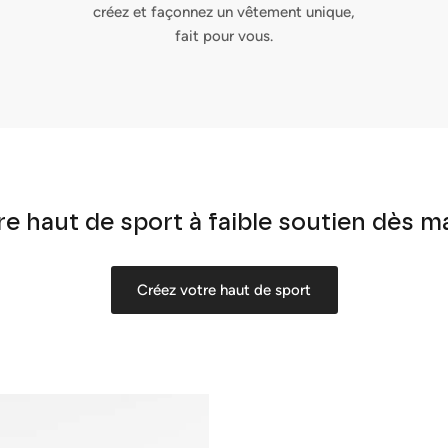
créez et façonnez un vêtement unique,
fait pour vous.
e haut de sport à faible soutien dès m
Créez votre haut de sport
Inscrivez-vous et économisez
Incitez les clients à s'inscrire à votre liste de diffusion en leur
proposant des réductions ou des offres exclusives.