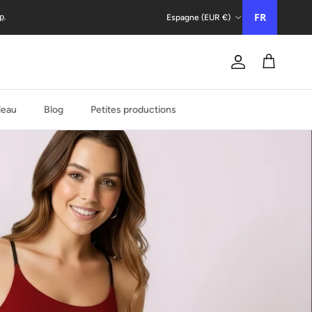
Pays/Région
FR
p
.
Espagne (EUR €)
Compte
Chariot
deau
Blog
Petites productions