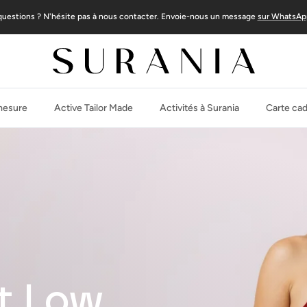
questions ? N'hésite pas à nous contacter. Envoie-nous un message
sur WhatsAp
 mesure
Active Tailor Made
Activités à Surania
Carte ca
t Low