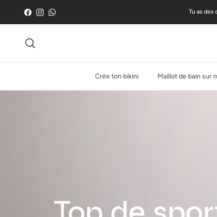
Skip to content
Tu as des 
Facebook
Instagram
WhatsApp
Recherche
Crée ton bikini
Maillot de bain sur
Top de spor