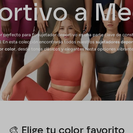
ortivo a Me
lor perfecto para tu sujetador deportivo es una parte clave de constr
l. En esta colección encontrarás todos nuestros
sujetadores depor
r color
, desde tonos clásicos y elegantes hasta opciones vibrante
🎨 Elige tu color favorito