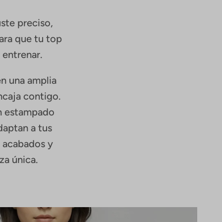
ste preciso,
ara que tu top
 entrenar.
en una amplia
ncaja contigo.
un estampado
daptan a tus
, acabados y
za única.