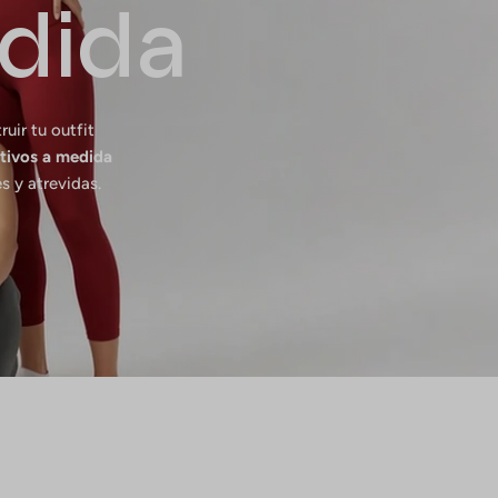
dida
uir tu outfit
tivos a medida
s y atrevidas.