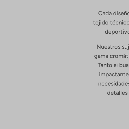
Cada diseño
tejido técnic
deportivo
Nuestros suj
gama cromátic
Tanto si bu
impactante,
necesidades
detalles