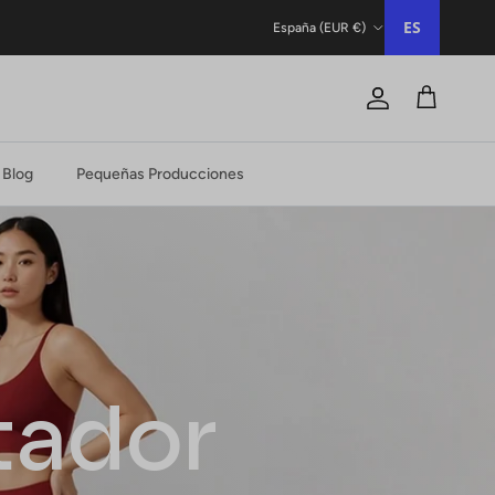
País/Región
ES
España (EUR €)
Cuenta
Carrito
Blog
Pequeñas Producciones
tador