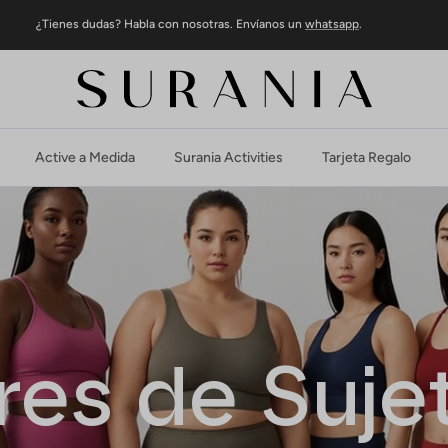
¿Tienes dudas? Habla con nosotras. Envíanos un
whatsapp
.
Active a Medida
Surania Activities
Tarjeta Regalo
res de Suje