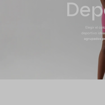
Dep
Elegir el co
deportivo idea
agrupados po