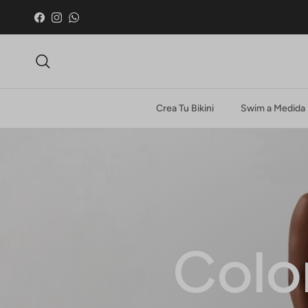
Ir al contenido
Facebook
Instagram
WhatsApp
Buscar
Crea Tu Bikini
Swim a Medida
Colo