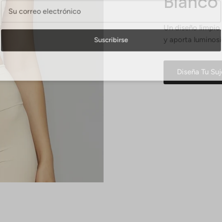
Blanco
Un diseño limpio
y aporta luminosi
Suscribirse
Diseña Tu Su