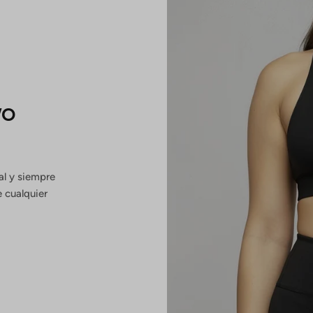
vo
al y siempre
 cualquier