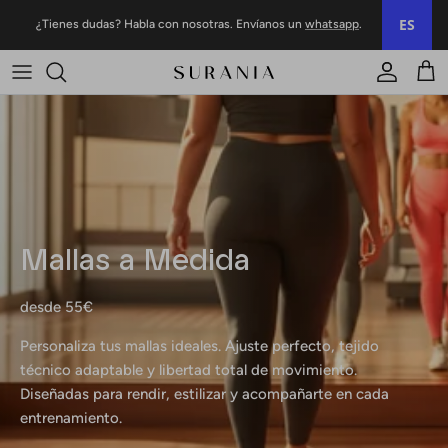
Ir al contenido
ES
¿Tienes dudas? Habla con nosotras. Envíanos un
whatsapp
.
Cuenta
Carr
Mallas a Medida
desde 55€
Personaliza tus mallas ideales. Ajuste perfecto, tejido
técnico adaptable y libertad total de movimiento.
Diseñadas para rendir, estilizar y acompañarte en cada
entrenamiento.