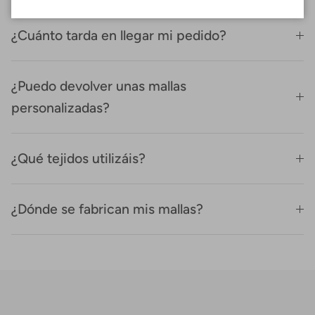
¿Cuánto tarda en llegar mi pedido?
¿Puedo devolver unas mallas
personalizadas?
¿Qué tejidos utilizáis?
¿Dónde se fabrican mis mallas?