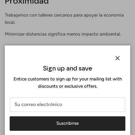
Proximidad
Trabajamos con talleres cercanos para apoyar la economía
local.
Minimizar distancias significa menos impacto ambiental.
Quizá te preguntes...
Cerrar
Sign up and save
Entice customers to sign up for your mailing list with
¿Por qué comprar unas mallas a medida?
discounts or exclusive offers.
¿Cómo diseño mi bikini animal print?
Suscribirse
¿Qué pasa si no me queda bien?