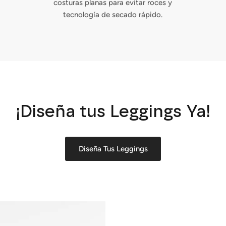
costuras planas para evitar roces y
tecnología de secado rápido.
¡Diseña tus Leggings Ya!
Diseña Tus Leggings
Sign up and save
Entice customers to sign up for your mailing list with discounts or
exclusive offers.