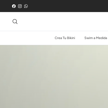
Ir al contenido
Facebook
Instagram
WhatsApp
Buscar
Crea Tu Bikini
Swim a Medida