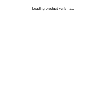
¿Donde está mi pedido?
Loading product variants...
Aviso legal
Suscribirse
Política de privacidad
Términos y condiciones
Moda Consciente
Inspírate
Influencers
Colores Surania
Bikini Negro
Bañador Negro
Bikini Rojo
Bañador Rojo