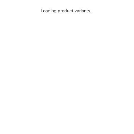
¿Donde está mi pedido?
Loading product variants...
Aviso legal
Suscribirse
Política de privacidad
Términos y condiciones
Moda Consciente
Inspírate
Influencers
Colores Surania
Bikini Negro
Bañador Negro
Bikini Rojo
Bañador Rojo