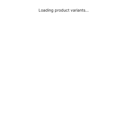
¿Donde está mi pedido?
Loading product variants...
Aviso legal
Suscribirse
Política de privacidad
Términos y condiciones
Moda Consciente
Inspírate
Influencers
Colores Surania
Bikini Negro
Bañador Negro
Bikini Rojo
Bañador Rojo