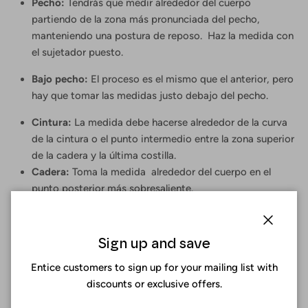
Pecho:
Tendrás que medir alrededor del cuerpo
partiendo de la zona más pronunciada del pecho,
manteniendo una postura de reposo. Haz la medida con
el sujetador puesto.
Bajo pecho:
El proceso es el mismo que el anterior, pero
hay que tomar las medidas justo debajo del pecho.
Cintura:
La medida debe hacerse alrededor de la curva
de la cintura o el punto intermedio entre la zona superior
de la cadera y la última costilla.
Cadera:
Toma la medida alrededor del cuerpo en el
punto posterior más sobresaliente.
El proceso es así de sencillo, incluso Surania habilita una caja
de texto después de indicar las medidas de las diferentes
Cerrar
Sign up and save
zonas de tu cuerpo, para que ofrezcas información más
precisa acerca de tu tallaje. ¿Qué esperas?
Diseña tu bikini
Entice customers to sign up for your mailing list with
personalizado a medida.
discounts or exclusive offers.