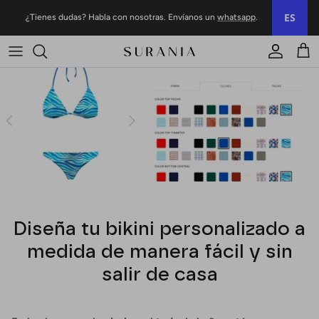
Ir al contenido
ES
¿Tienes dudas? Habla con nosotras. Envíanos un
whatsapp
.
Cuenta
Carr
Diseña tu bikini personalizado a
medida de manera fácil y sin
salir de casa