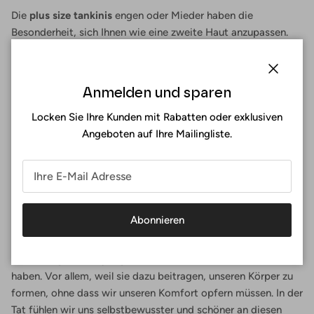
Die
plus size tankinis
engen oder Mieder haben die
Besonderheit, sich Ihnen wie eine zweite Haut anzupassen.
Falls Ihre Superkurven jedoch sehr auffällig sind, haben Sie
den Vorteil, dass diese Modelle Ihrem Körper kein Volumen
hinzufügen.
Schließe
Anmelden und sparen
Da diese Art von Tankini den Bauch kaschieren soll, ist er
Locken Sie Ihre Kunden mit Rabatten oder exklusiven
unten in Falten gelegt oder mit einer Schärpe versehen. Es
Angeboten auf Ihre Mailingliste.
gibt sogar Modelle, die beides vereinen und so für eine
schlankere Figur sorgen und den Sanduhr-Effekt am Körper
erzeugen.
Schlussfolgerungen
Abonnieren
Letztendlich sind die
tankinis
plus size
sind sehr großzügige
Badeanzüge für diejenigen von uns, die ein paar Pfunde mehr
haben. Vor allem, weil sie dazu beitragen, unseren Körper zu
formen, ohne dass wir unseren Komfort opfern müssen. In der
Tat fühlen wir uns selbstbewusster und schöner an diesen