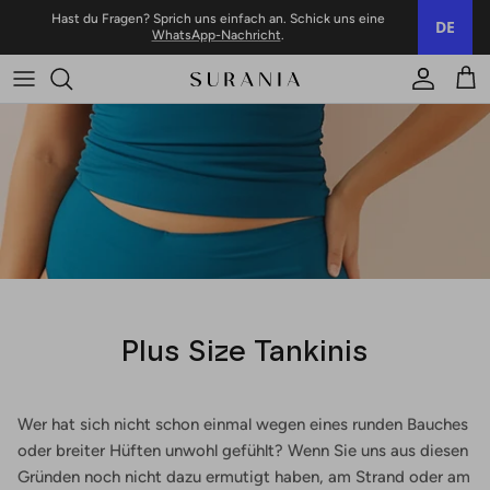
Zum Inhalt springen
Hast du Fragen? Sprich uns einfach an. Schick uns eine
DE
WhatsApp-Nachricht
.
Konto
Trol
Plus Size Tankinis
Wer hat sich nicht schon einmal wegen eines runden Bauches
oder breiter Hüften unwohl gefühlt? Wenn Sie uns aus diesen
Gründen noch nicht dazu ermutigt haben, am Strand oder am