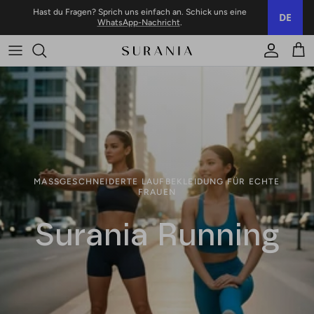
Zum Inhalt springen
Hast du Fragen? Sprich uns einfach an. Schick uns eine
DE
WhatsApp-Nachricht
.
Konto
Trol
MASSGESCHNEIDERTE LAUFBEKLEIDUNG FÜR ECHTE F
RAUEN
Surania Running