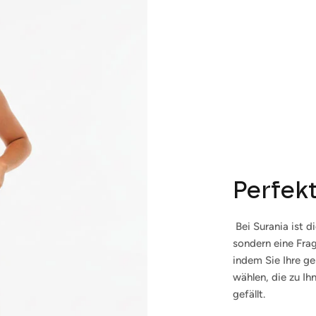
Perfek
Bei Surania ist d
Anmelden und sparen
sondern eine Frag
indem Sie Ihre g
ocken Sie Ihre Kunden mit Rabatten oder exklusiven Angeboten a
wählen, die zu Ih
Ihre Mailingliste.
gefällt.