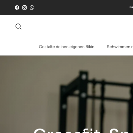
Zum Inhalt springen
Ha
Facebook
Instagram
WhatsApp
Suche
Gestalte deinen eigenen Bikini
Schwimmen n