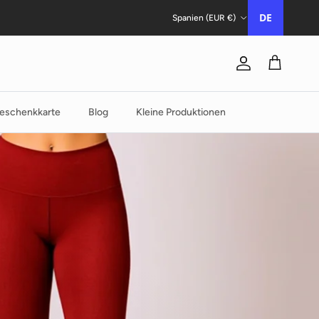
Land/Region
DE
Spanien (EUR €)
Konto
Trolley
eschenkkarte
Blog
Kleine Produktionen