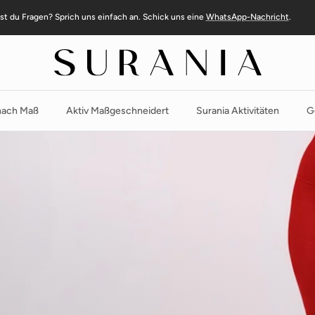
st du Fragen? Sprich uns einfach an. Schick uns eine
WhatsApp-Nachricht
.
ach Maß
Aktiv Maßgeschneidert
Surania Aktivitäten
G