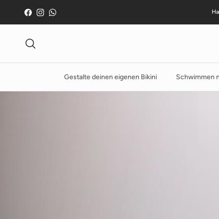
Zum Inhalt springen
Ha
Facebook
Instagram
WhatsApp
Suche
Gestalte deinen eigenen Bikini
Schwimmen n