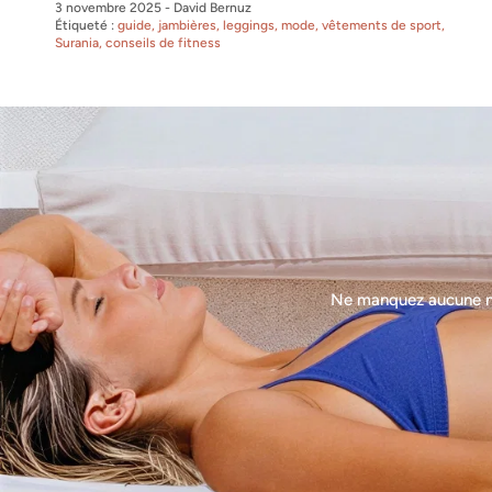
3 novembre 2025
-
David Bernuz
Étiqueté :
guide
jambières
leggings
mode
vêtements de sport
Surania
conseils de fitness
Ne manquez aucune nou