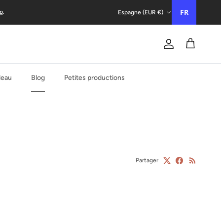
Pays/Région
FR
p
.
Espagne (EUR €)
Compte
Chariot
deau
Blog
Petites productions
Partager