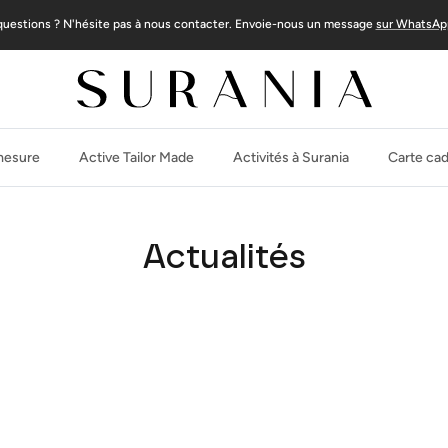
questions ? N'hésite pas à nous contacter. Envoie-nous un message
sur WhatsAp
 mesure
Active Tailor Made
Activités à Surania
Carte ca
Actualités