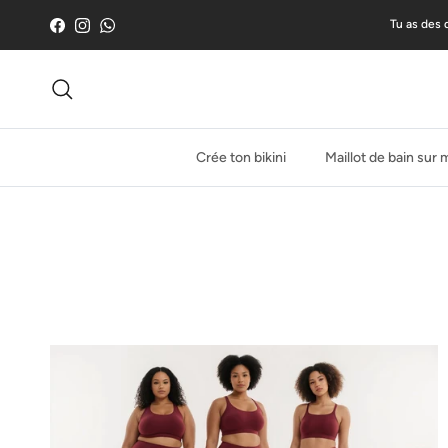
Skip to content
Tu as des 
Facebook
Instagram
WhatsApp
Recherche
Crée ton bikini
Maillot de bain sur