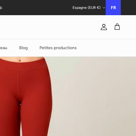
Pays/Région
FR
p
.
Espagne (EUR €)
Compte
Chariot
deau
Blog
Petites productions