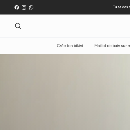
Skip to content
Tu as des 
Facebook
Instagram
WhatsApp
Recherche
Crée ton bikini
Maillot de bain sur