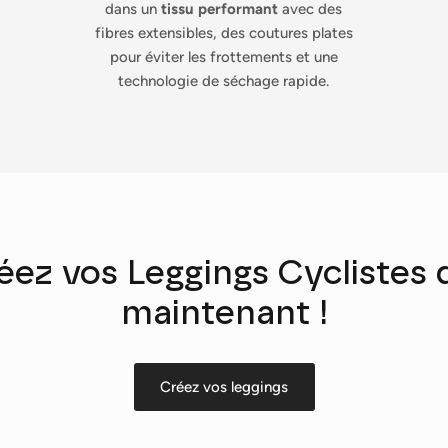
dans un
tissu performant
avec des
fibres extensibles, des coutures plates
pour éviter les frottements et une
technologie de séchage rapide.
éez vos Leggings Cyclistes 
maintenant !
Inscrivez-vous et économisez
Créez vos leggings
Incitez les clients à s'inscrire à votre liste de diffusion en leur
proposant des réductions ou des offres exclusives.