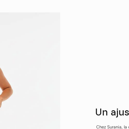
S'abonner
Un aju
Chez Surania, la c