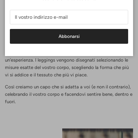
Perfettamente in forma
Abbonarsi
Da Surania, la vestibilità perfetta non è una taglia, ma
un'esperienza. I leggings vengono disegnati selezionando le
misure esatte del vostro corpo, scegliendo la forma che più
vi si addice e il tessuto che più vi piace.
Così creiamo un capo che si adatta a voi (e non il contrario),
celebrando il vostro corpo e facendovi sentire bene, dentro e
fuori.