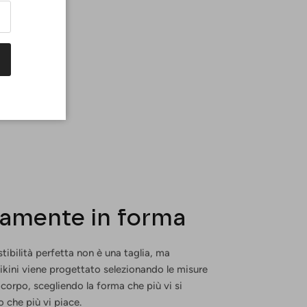
tamente in forma
tibilità perfetta non è una taglia, ma
 bikini viene progettato selezionando le misure
 corpo, scegliendo la forma che più vi si
o che più vi piace.