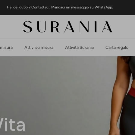
Hai dei dubbi? Contattaci. Mandaci un messaggio
su WhatsApp
.
 misura
Attivi su misura
Attività Surania
Carta regalo
Vita