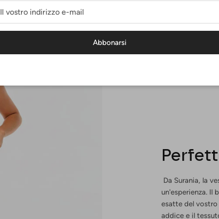
Abbonarsi
Perfet
Da Surania, la ves
un'esperienza. Il
esatte del vostro
addice e il tessut