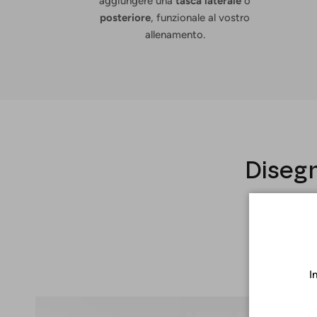
aggiungere una
tasca laterale
o
posteriore
, funzionale al vostro
allenamento.
Disegn
I