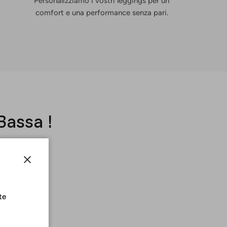
Personalizziamo i vostri leggings per un
comfort e una performance senza pari.
Bassa !
Chiudere
te