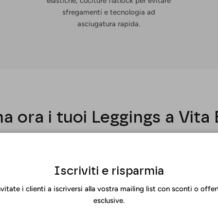
elastiche, cuciture flatlock per evitare
sfregamenti e tecnologia ad
asciugatura rapida.
a ora i tuoi Leggings a Vita 
Disegnate i vostri leggings
Iscriviti e risparmia
nvitate i clienti a iscriversi alla vostra mailing list con sconti o offer
esclusive.