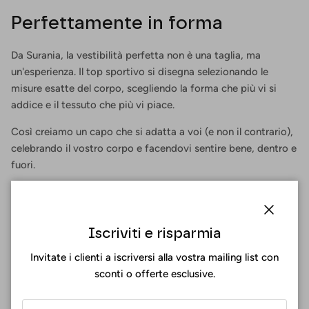
Perfettamente in forma
Da Surania, la vestibilità perfetta non è una taglia, ma
un'esperienza. Il top sportivo si disegna selezionando le
misure esatte del corpo, scegliendo la forma che più vi si
addice e il tessuto che più vi piace.
Così creiamo un capo che si adatta a voi (e non il contrario),
celebrando il vostro corpo e facendovi sentire bene, dentro e
fuori.
Chiuder
Iscriviti e risparmia
Invitate i clienti a iscriversi alla vostra mailing list con
sconti o offerte esclusive.