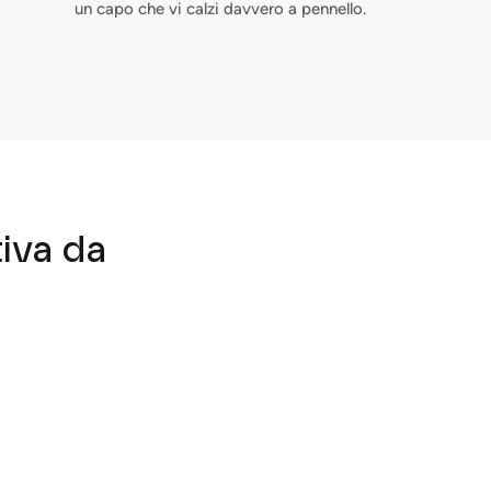
un capo che vi calzi davvero a pennello.
tiva da
Chiudere
te