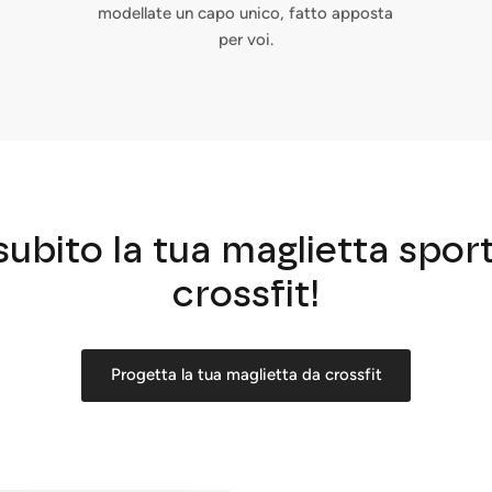
modellate un capo unico, fatto apposta
per voi.
ubito la tua maglietta spor
crossfit!
Progetta la tua maglietta da crossfit
Iscriviti e risparmia
nvitate i clienti a iscriversi alla vostra mailing list con sconti o offer
esclusive.