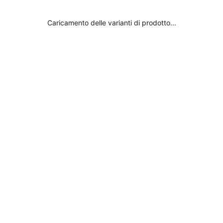
Contatto
Dov'è il mio ordine?
Caricamento delle varianti di prodotto...
Avviso legale
Abbonarsi
Informativa sulla privacy
Termini e condizioni
Moda consapevole
Ispirati
Influencer
Colori Surania
Bikini nero
Costume da bagno nero
Bikini rosso
Costume da bagno rosso