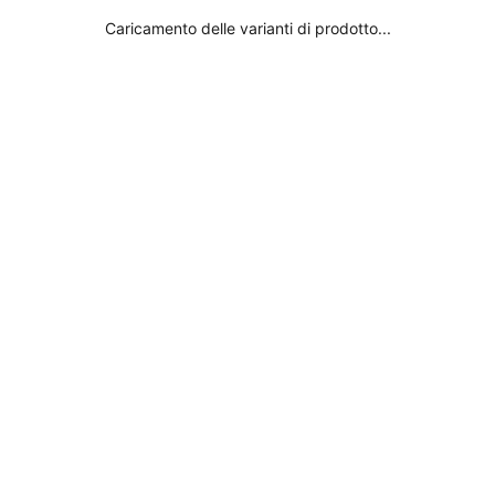
ssuna novità: iscrivetevi alla nostra newsletter per ricevere aggio
Caricamento delle varianti di prodotto...
Abbonarsi
Abbonarsi
Assistenza e legale
Colori Suran
se
Spedizione
Bikini nero
Restituzioni
Costume da ba
ate,
Domande frequenti
Bikini rosso
vo e
Contatto
Costume da ba
Dov'è il mio ordine?
Bikini bianco