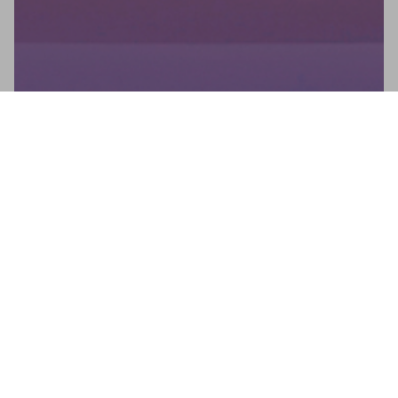
Newsletter
Non perdetevi nessuna novità: iscrivetevi alla nostra
newsletter per ricevere aggiornamenti diretti.