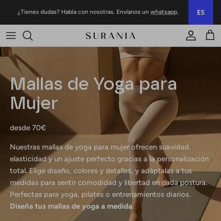
Ir al contenido
ES
¿Tienes dudas? Habla con nosotras. Envíanos un
whatsapp
.
Cuenta
Carr
Mallas de Yoga para
Mujer
desde 70€
Nuestras mallas de yoga para mujer ofrecen suavidad,
elasticidad y un ajuste perfecto gracias a la personalización
total. Elige diseño, colores y detalles, y adáptalas a tus
medidas para sentir comodidad y libertad en cada postura.
Perfectas para yoga, pilates o entrenamientos diarios.
Diseña tus mallas de yoga a medida.