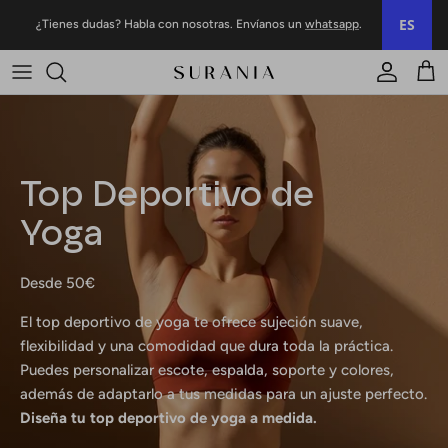
Ir al contenido
ES
¿Tienes dudas? Habla con nosotras. Envíanos un
whatsapp
.
Cuenta
Carr
Top Deportivo de
Yoga
Desde 50€
El top deportivo de yoga te ofrece sujeción suave,
flexibilidad y una comodidad que dura toda la práctica.
Puedes personalizar escote, espalda, soporte y colores,
además de adaptarlo a tus medidas para un ajuste perfecto.
Diseña tu top deportivo de yoga a medida.