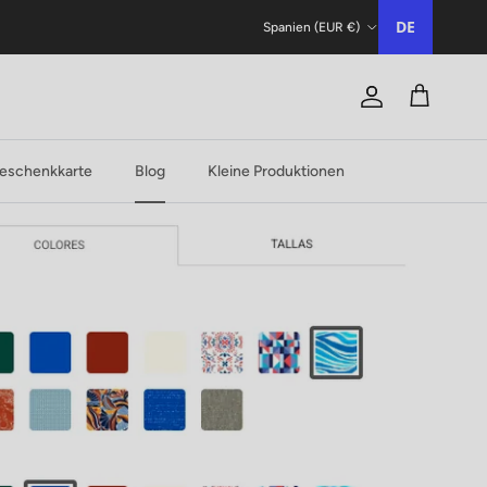
Land/Region
DE
Spanien (EUR €)
Konto
Trolley
eschenkkarte
Blog
Kleine Produktionen