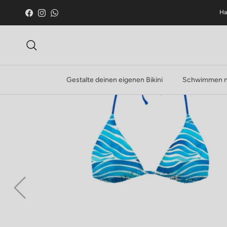
Zum Inhalt springen
Ha
Facebook
Instagram
WhatsApp
Suche
Gestalte deinen eigenen Bikini
Schwimmen n