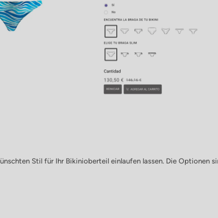
schten Stil für Ihr Bikinioberteil einlaufen lassen. Die Optionen si
Anmelden und sparen
ocken Sie Ihre Kunden mit Rabatten oder exklusiven Angeboten a
Ihre Mailingliste.