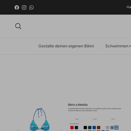
Zum Inhalt springen
Ha
Facebook
Instagram
WhatsApp
Suche
Gestalte deinen eigenen Bikini
Schwimmen n