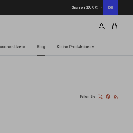
Land/Region
DE
Spanien (EUR €)
Konto
Trolley
eschenkkarte
Blog
Kleine Produktionen
Teilen Sie