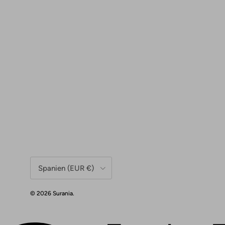
Land/Region
Spanien (EUR €)
© 2026
Surania
.