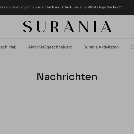
st du Fragen? Sprich uns einfach an. Schick uns eine
WhatsApp-Nachricht
.
ach Maß
Aktiv Maßgeschneidert
Surania Aktivitäten
G
Nachrichten