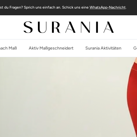
st du Fragen? Sprich uns einfach an. Schick uns eine
WhatsApp-Nachricht
.
ach Maß
Aktiv Maßgeschneidert
Surania Aktivitäten
G