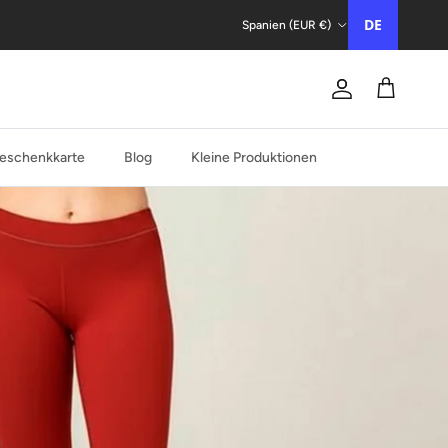
Land/Region
DE
Spanien (EUR €)
Konto
Trolley
eschenkkarte
Blog
Kleine Produktionen