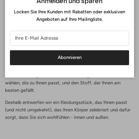
Anmelden und sparen
Locken Sie Ihre Kunden mit Rabatten oder exklusiven
Angeboten auf Ihre Mailingliste.
Perfekte Passform
Abonnieren
Bei Surania ist die perfekte Passform keine Frage der Größe,
sondern eine Frage der Erfahrung. Sie entwerfen Ihren Bikini,
indem Sie Ihre genauen Körpermaße angeben, die Form
wählen, die zu Ihnen passt, und den Stoff, der Ihnen am
besten gefällt.
Deshalb entwerfen wir ein Kleidungsstück, das Ihnen passt
(und nicht umgekehrt), das Ihren Körper zelebriert und dafür
sorgt, dass Sie sich wohlfühlen - innen und außen.