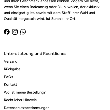
und Ihren Geschmack anpassen können. Zögern Sie nicht,
wenn Sie einen Badeanzug oder Bikini wollen, der exklusiv
und einzigartig ist, sowie mit dem Stoff Ihrer Wahl und
Qualität hergestellt wird, ist Surania Ihr Ort.
Facebook
Instagram
WhatsApp
Unterstützung und Rechtliches
Versand
Rückgabe
Schließen Sie
Anmelden und sparen
FAQs
Kontakt
Locken Sie Ihre Kunden mit Rabatten oder exklusiven
Angeboten auf Ihre Mailingliste.
Wo ist meine Bestellung?
Rechtlicher Hinweis
Datenschutzbestimmungen